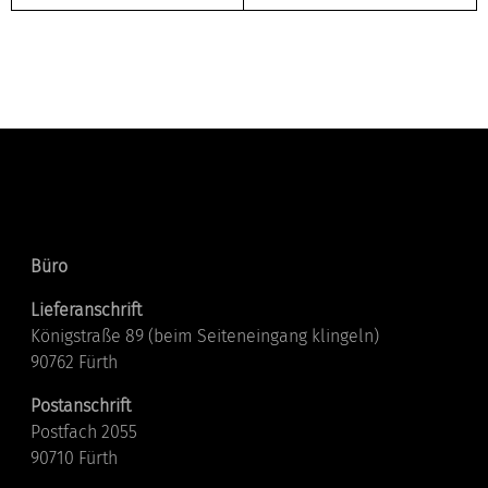
Kontakt
Büro
Lieferanschrift
Königstraße 89 (beim Seiteneingang klingeln)
90762 Fürth
Postanschrift
Postfach 2055
90710 Fürth