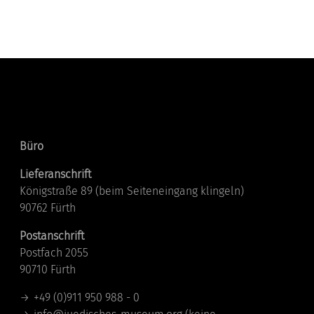
Kontakt
Büro
Lieferanschrift
Königstraße 89 (beim Seiteneingang klingeln)
90762 Fürth
Postanschrift
Postfach 2055
90710 Fürth
+49 (0)911 950 988 - 0