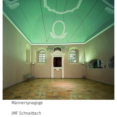
Männersynagoge
JMF Schnaittach