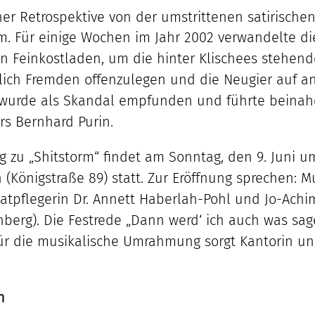
ner Retrospektive von der umstrittenen satirisch
. Für einige Wochen im Jahr 2002 verwandelte die
n Feinkostladen, um die hinter Klischees stehen
lich Fremden offenzulegen und die Neugier auf a
 wurde als Skandal empfunden und führte beinah
s Bernhard Purin.
g zu „Shitstorm“ findet am Sonntag, den 9. Juni u
(Königstraße 89) statt. Zur Eröffnung sprechen: 
imatpflegerin Dr. Annett Haberlah-Pohl und Jo-Ach
nberg). Die Festrede „Dann werd‘ ich auch was sa
ür die musikalische Umrahmung sorgt Kantorin un
n