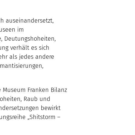
h auseinandersetzt,
Museen im
e, Deutungshoheiten,
g verhält es sich
hr als jedes andere
omantisierungen,
he Museum Franken Bilanz
hoheiten, Raub und
andersetzungen bewirkt
ungsreihe „Shitstorm –