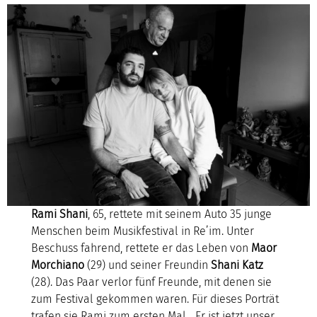
Rami Shani
, 65, rettete mit seinem Auto 35 junge
Menschen beim Musikfestival in Re’im. Unter
Beschuss fahrend, rettete er das Leben von
Maor
Morchiano
(29) und seiner Freundin
Shani Katz
(28). Das Paar verlor fünf Freunde, mit denen sie
zum Festival gekommen waren. Für dieses Porträt
trafen sie Rami zum ersten Mal. „Er ist jetzt unser