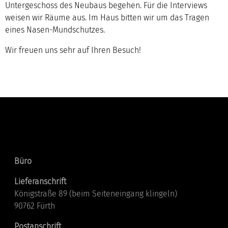
Untergeschoss des Neubaus begehen. Für die Interviews
weisen wir Räume aus. Im Haus bitten wir um das Tragen
eines Nasen-Mundschutzes.
Wir freuen uns sehr auf Ihren Besuch!
Kontakt
Büro
Lieferanschrift
Königstraße 89 (beim Seiteneingang klingeln)
90762 Fürth
Postanschrift