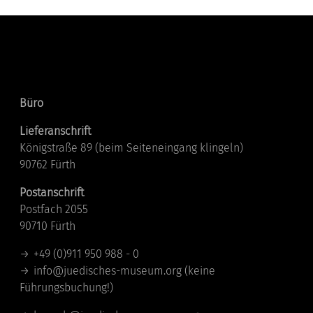
Kontakt
Büro
Lieferanschrift
Königstraße 89 (beim Seiteneingang klingeln)
90762 Fürth
Postanschrift
Postfach 2055
90710 Fürth
+49 (0)911 950 988 - 0
info@juedisches-museum.org
(keine
Führungsbuchung!)